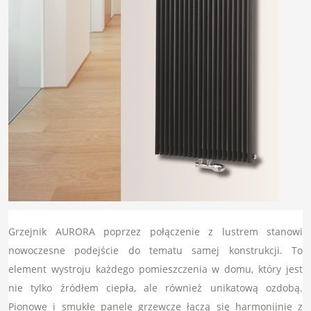
Grzejnik AURORA poprzez połączenie z lustrem stanowi
nowoczesne podejście do tematu samej konstrukcji. To
element wystroju każdego pomieszczenia w domu, który jest
nie tylko źródłem ciepła, ale również unikatową ozdobą.
Pionowe i smukłe panele grzewcze łączą się harmonijnie z