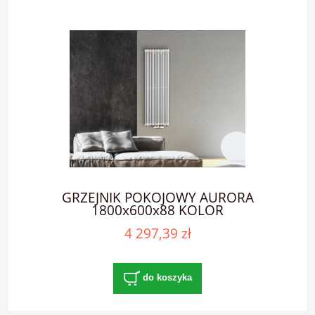
GRZEJNIK POKOJOWY AURORA
1800x600x88 KOLOR
4 297,39 zł
do koszyka