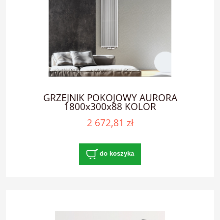
GRZEJNIK POKOJOWY AURORA
1800x300x88 KOLOR
2 672,81 zł
do koszyka