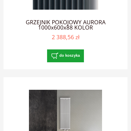
GRZEJNIK POKOJOWY AURORA
1000x600x88 KOLOR
2 388,56 zł
do koszyka