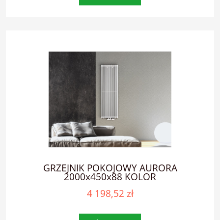
GRZEJNIK POKOJOWY AURORA
2000x450x88 KOLOR
4 198,52 zł