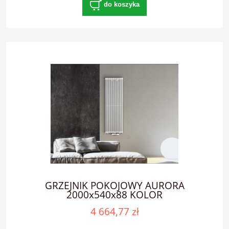
do koszyka
GRZEJNIK POKOJOWY AURORA
2000x540x88 KOLOR
4 664,77 zł