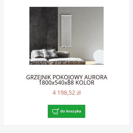
GRZEJNIK POKOJOWY AURORA
1800x540x88 KOLOR
4 198,52 zł
do koszyka