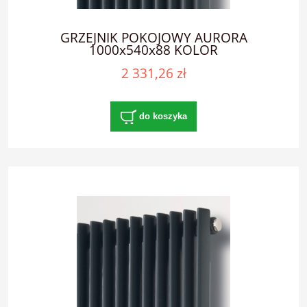
GRZEJNIK POKOJOWY AURORA
1000x540x88 KOLOR
2 331,26 zł
do koszyka