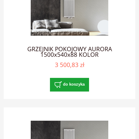
GRZEJNIK POKOJOWY AURORA
1500x540x88 KOLOR
3 500,83 zł
do koszyka