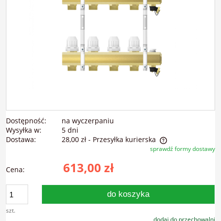
Dostępność:
na wyczerpaniu
Wysyłka w:
5 dni
Dostawa:
28,00 zł
- Przesyłka kurierska
sprawdź formy dostawy
Cena nie zawiera ewentualnych kosztów płatności
613,00 zł
Cena:
do koszyka
szt.
dodaj do przechowalni