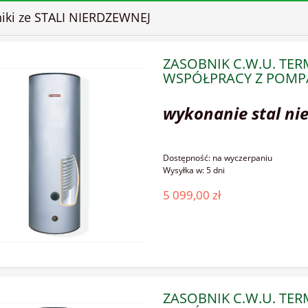
niki ze STALI NIERDZEWNEJ
ZASOBNIK C.W.U. TE
WSPÓŁPRACY Z POMPA
wykonanie stal ni
Dostępność:
na wyczerpaniu
Wysyłka w:
5 dni
5 099,00 zł
ZASOBNIK C.W.U. TE