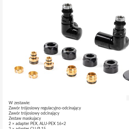
W zestawie:
Zawór trójosiowy regulacyjno-odcinający
Zawór trójosiowy odcinający
Zestaw maskujacy
2 × adapter PEX, ALU-PEX 16×2
2 × adapter CU Ø 15