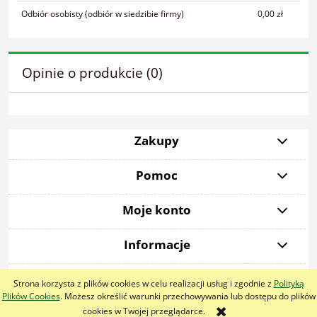
Odbiór osobisty
(odbiór w siedzibie firmy)
0,00 zł
Opinie o produkcie (0)
Zakupy
Pomoc
Moje konto
Informacje
Strona korzysta z plików cookies w celu realizacji usług i zgodnie z
Polityką
pokaż pełną wersję strony
Plików Cookies
. Możesz określić warunki przechowywania lub dostępu do plików
cookies w Twojej przeglądarce.
Sklep internetowy Shoper.pl