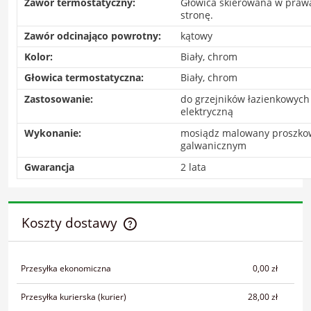
Zawór termostatyczny:
Głowica skierowana w prawą
stronę.
Zawór odcinająco powrotny:
kątowy
Kolor:
Biały, chrom
Głowica termostatyczna:
Biały, chrom
Zastosowanie:
do grzejników łazienkowych 
elektryczną
Wykonanie:
mosiądz malowany proszko
galwanicznym
Gwarancja
2 lata
Koszty dostawy
Cena nie zawiera ewentualnych kosztów płatności
Przesyłka ekonomiczna
0,00 zł
Przesyłka kurierska
(kurier)
28,00 zł