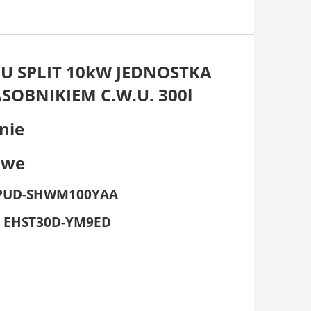
U SPLIT 10kW JEDNOSTKA
BNIKIEM C.W.U. 300l
nie
owe
 PUD-SHWM100YAA
r) EHST30D-YM9ED