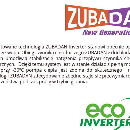
towane technologia ZUBADAN Inverter stanowi obecnie op
rze-woda. Obieg czynnika chłodniczego ZUBADAN z dochładz
ion umożliwia stabilizację natężenia przepływu czynnika 
rznych. Dzięki temu system jest w stanie działać z pełną m
przy -30ºC pompa ciepła jest zdolna do skutecznego i n
logii ZUBADAN zdecydowanie zbędne staje się przewymiarow
czeństwa podczas pracy w trybie grzania.