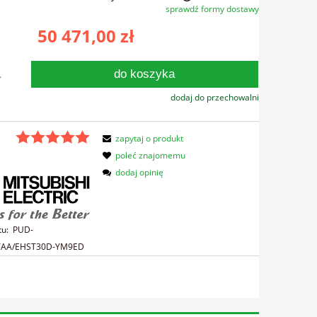
sprawdź formy dostawy
Cena nie zawiera ewentualnych kosztów
50 471,00 zł
płatności
do koszyka
.
dodaj do przechowalni
zapytaj o produkt
poleć znajomemu
dodaj opinię
tu:
PUD-
AA/EHST30D-YM9ED