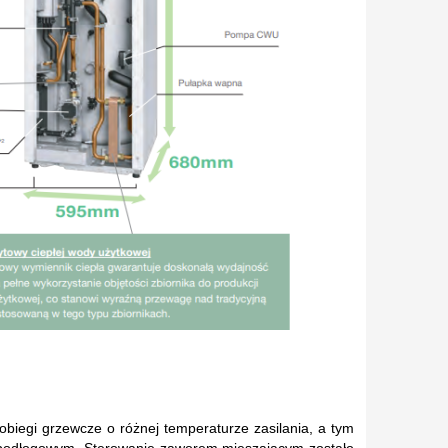
biegi grzewcze o różnej temperaturze zasilania, a tym
 podłogowym. Sterowanie zaworem mieszającym zostało