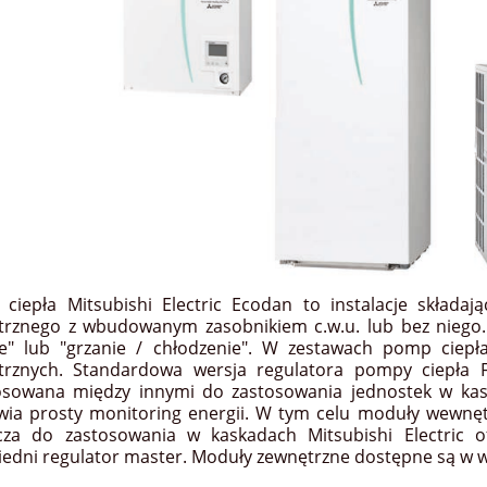
ciepła Mitsubishi Electric Ecodan to instalacje skład
rznego z wbudowanym zasobnikiem c.w.u. lub bez niego
ie" lub "grzanie / chłodzenie". W zestawach pomp cie
rznych. Standardowa wersja regulatora pompy ciepła FT
osowana między innymi do zastosowania jednostek w kaska
wia prosty monitoring energii. W tym celu moduły wewnęt
cza do zastosowania w kaskadach Mitsubishi Electric 
edni regulator master. Moduły zewnętrzne dostępne są w w