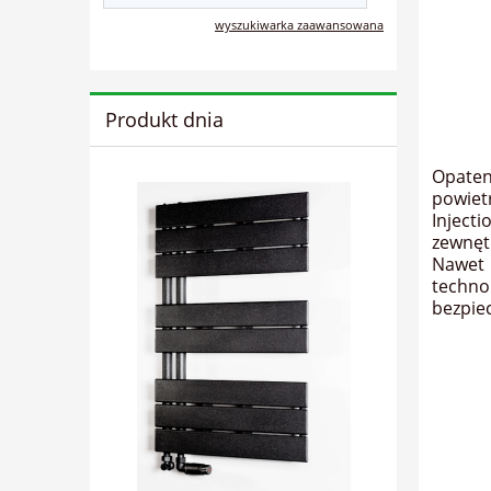
wyszukiwarka zaawansowana
Produkt dnia
Opaten
powiet
Inject
zewnęt
Nawet 
techno
bezpie