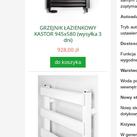
zoptyma
Autoada
GRZEJNIK ŁAZIENKOWY
Tryb aut
KASTOR 945x580 (wysyłka 3
ustawien
dni)
Dostoso
928,00 zł
Funkcja
wygodne 
do koszyka
Warstwo
Woda pod
wewnętrz
Nowy st
Nowy st
dotykowy
Krzywa 
W genera