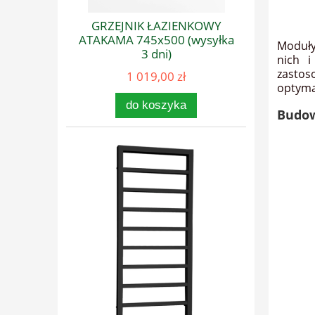
GRZEJNIK ŁAZIENKOWY
ATAKAMA 745x500 (wysyłka
Moduły
3 dni)
nich i
zasto
1 019,00 zł
optyma
do koszyka
Budow