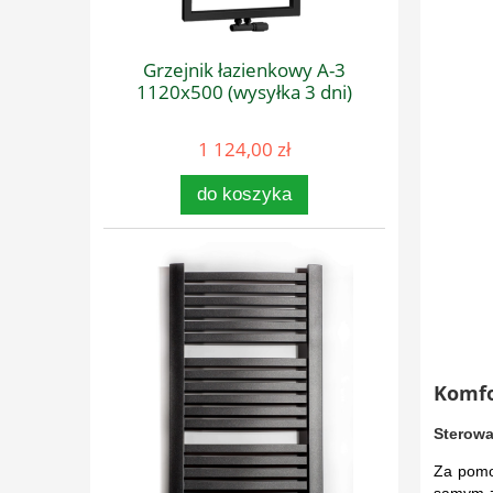
Grzejnik łazienkowy A-3
1120x500 (wysyłka 3 dni)
1 124,00 zł
do koszyka
Komfo
Sterowa
Za pomo
samym z