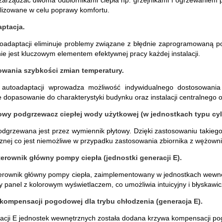
lizowane w celu poprawy komfortu.
ptacja.
oadaptacji eliminuje problemy związane z błędnie zaprogramowaną po
ie jest kluczowym elementem efektywnej pracy każdej instalacji.
wania szybkości zmian temperatury.
 autoadaptacji wprowadza możliwość indywidualnego dostosowania 
dopasowanie do charakterystyki budynku oraz instalacji centralnego
wy podgrzewacz ciepłej wody użytkowej (w jednostkach typu cyl
grzewana jest przez wymiennik płytowy. Dzięki zastosowaniu takiego
nej co jest niemożliwe w przypadku zastosowania zbiornika z wężowni
erownik główny pompy ciepła (jednostki generacji E).
erownik główny pompy ciepła, zaimplementowany w jednostkach wewnę
 panel z kolorowym wyświetlaczem, co umożliwia intuicyjny i błyskawi
kompensacji pogodowej dla trybu chłodzenia (generacja E).
cji E jednostek wewnętrznych została dodana krzywa kompensacji pog