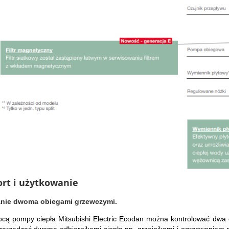
rt i użytkowanie
nie dwoma obiegami grzewczymi.
cą pompy ciepła Mitsubishi Electric Ecodan można kontrolować dwa o
arządzać dwoma odbiornikami ciepła np. grzejnikami i ogrzewaniem