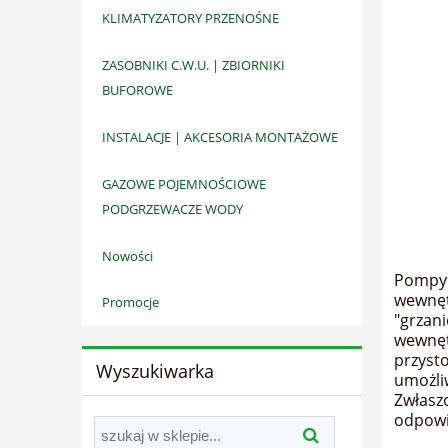
KLIMATYZATORY PRZENOŚNE
ZASOBNIKI C.W.U. | ZBIORNIKI
BUFOROWE
INSTALACJE | AKCESORIA MONTAŻOWE
GAZOWE POJEMNOŚCIOWE
PODGRZEWACZE WODY
Nowości
Pompy 
wewnęt
Promocje
"grzan
wewnęt
przyst
Wyszukiwarka
umożli
Zwłasz
odpowi