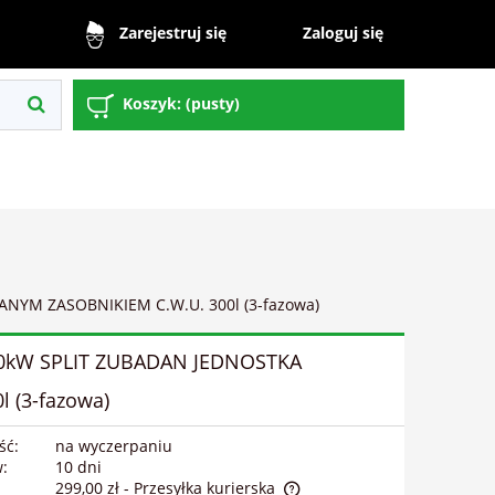
Zaloguj się
Zarejestruj się
Koszyk:
(pusty)
YM ZASOBNIKIEM C.W.U. 300l (3-fazowa)
0kW SPLIT ZUBADAN JEDNOSTKA
(3-fazowa)
ść:
na wyczerpaniu
w:
10 dni
299,00 zł
- Przesyłka kurierska