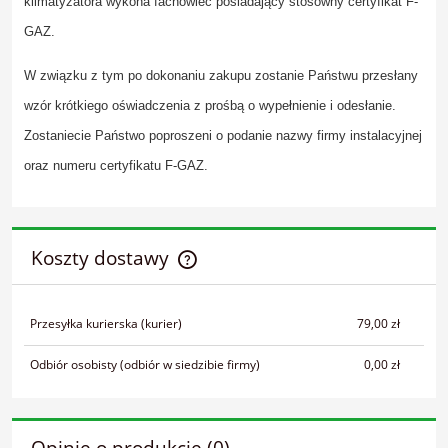
klimatyzatora wykona fachowiec posiadający stosowny certyfikat F-
GAZ.
W związku z tym po dokonaniu zakupu zostanie Państwu przesłany
wzór krótkiego oświadczenia z prośbą o wypełnienie i odesłanie.
Zostaniecie Państwo poproszeni o podanie nazwy firmy instalacyjnej
oraz numeru certyfikatu F-GAZ.
Koszty dostawy
Cena nie zawiera ewentualnych kosztów płatności
Przesyłka kurierska
(kurier)
79,00 zł
Odbiór osobisty
(odbiór w siedzibie firmy)
0,00 zł
Opinie o produkcie (0)