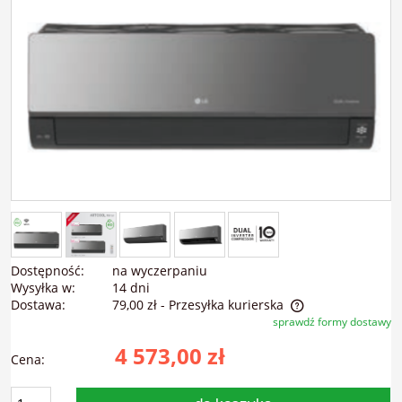
Dostępność:
na wyczerpaniu
Wysyłka w:
14 dni
Dostawa:
79,00 zł
- Przesyłka kurierska
sprawdź formy dostawy
Cena nie zawiera ewentualnych kosztów płatności
4 573,00 zł
Cena: