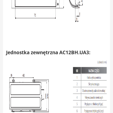
Jednostka zewnętrzna AC12BH.UA3: