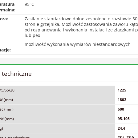
ratura
95°C
malna:
cza:
Zasilanie standardowe dolne zespolone o rozstawie 5
stronie grzejnika. Możliwość zastosowania zaworu kąt
od rozplanowania i wykonania instalacji ze złączkami 
lub pex
możliwość wykonania wymiarów niestandardowych
acje:
 techniczne
75/65/20
1225
ść (mm)
1802
ść (mm)
600
ść (mm)
95-105
g)
24,4
enie standardowe
ZDL, ZDP