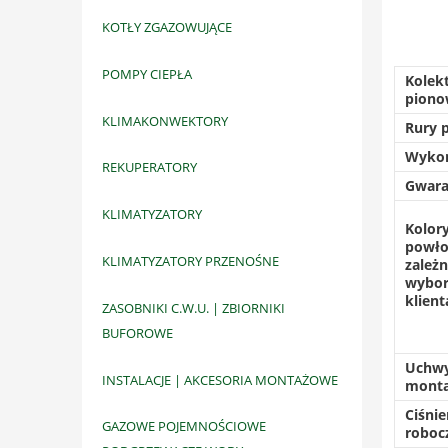
KOTŁY ZGAZOWUJĄCE
POMPY CIEPŁA
Kolek
piono
KLIMAKONWEKTORY
Rury 
Wykoń
REKUPERATORY
Gwara
KLIMATYZATORY
Kolory
powło
KLIMATYZATORY PRZENOŚNE
zależ
wybo
klient
ZASOBNIKI C.W.U. | ZBIORNIKI
BUFOROWE
Uchw
INSTALACJE | AKCESORIA MONTAŻOWE
monta
Ciśnie
GAZOWE POJEMNOŚCIOWE
roboc