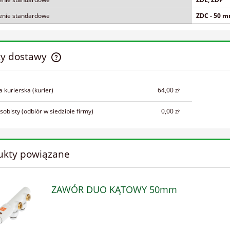
enie standardowe
ZDC - 50 
ty dostawy
Cena nie zawiera ewentualnych kosztów
a kurierska
(kurier)
64,00 zł
płatności
sobisty
(odbiór w siedzibie firmy)
0,00 zł
ukty powiązane
ZAWÓR DUO KĄTOWY 50mm