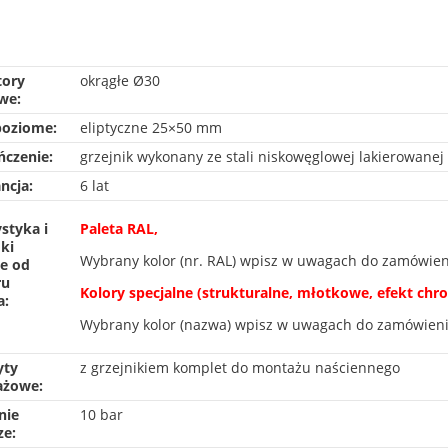
tory
okrągłe Ø30
we:
poziome:
eliptyczne 25×50 mm
czenie:
grzejnik wykonany ze stali niskowęglowej lakierowane
ncja:
6 lat
styka i
Paleta RAL,
ki
Wybrany kolor (nr. RAL) wpisz w uwagach do zamówien
ne od
ru
Kolory specjalne (strukturalne, młotkowe, efekt chr
a:
Wybrany kolor (nazwa) wpisz w uwagach do zamówien
yty
z grzejnikiem komplet do montażu naściennego
żowe:
nie
10 bar
ze: