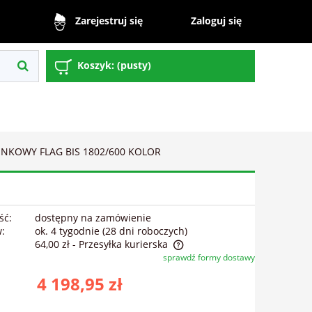
Zaloguj się
Zarejestruj się
Koszyk:
(pusty)
ENKOWY FLAG BIS 1802/600 KOLOR
ść:
dostępny na zamówienie
w:
ok. 4 tygodnie (28 dni roboczych)
64,00 zł
- Przesyłka kurierska
sprawdź formy dostawy
ena nie zawiera ewentualnych kosztów
4 198,95 zł
łatności