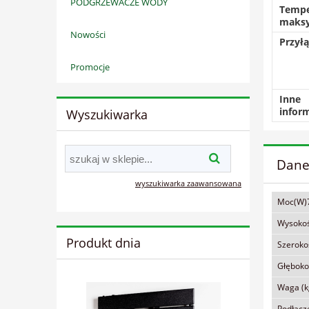
PODGRZEWACZE WODY
Tempe
maksy
Nowości
Przyłą
Promocje
Inne
inform
Wyszukiwarka
Dane
wyszukiwarka zaawansowana
Moc(W)
Wysoko
Produkt dnia
Szeroko
Głęboko
Waga (k
Podłącz