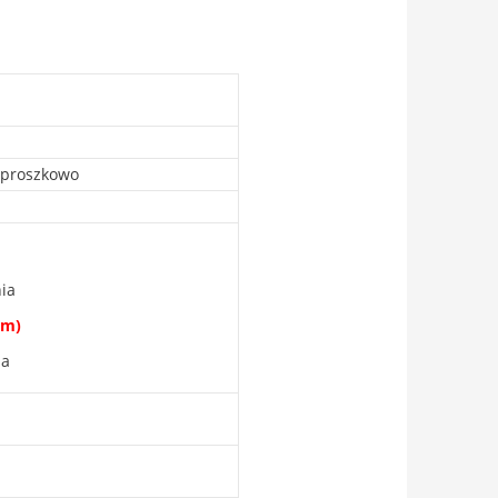
j proszkowo
ia
om)
ia