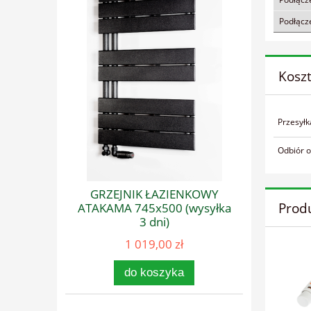
Podłącz
Kosz
Przesyłk
Odbiór o
GRZEJNIK ŁAZIENKOWY
Prod
ATAKAMA 745x500 (wysyłka
3 dni)
1 019,00 zł
do koszyka