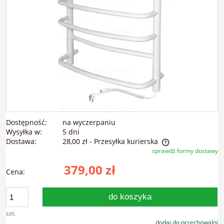
Dostępność:
na wyczerpaniu
Wysyłka w:
5 dni
Dostawa:
28,00 zł
- Przesyłka kurierska
sprawdź formy dostawy
Cena nie zawiera ewentualnych kosztów płatności
379,00 zł
Cena:
do koszyka
szt.
dodaj do przechowalni