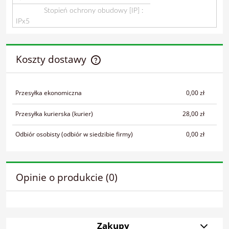
Stopień ochrony obudowy [IP] :
IPx5
Koszty dostawy
Cena nie zawiera ewentualnych kosztów płatności
Przesyłka ekonomiczna
0,00 zł
Przesyłka kurierska
(kurier)
28,00 zł
Odbiór osobisty
(odbiór w siedzibie firmy)
0,00 zł
Opinie o produkcie (0)
Zakupy