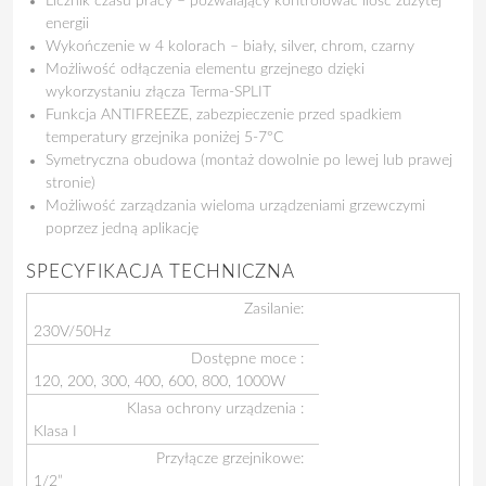
Licznik czasu pracy – pozwalający kontrolować ilość zużytej
energii
Wykończenie w 4 kolorach – biały, silver, chrom, czarny
Możliwość odłączenia elementu grzejnego dzięki
wykorzystaniu złącza Terma-SPLIT
Funkcja ANTIFREEZE, zabezpieczenie przed spadkiem
temperatury grzejnika poniżej 5-7°C
Symetryczna obudowa (montaż dowolnie po lewej lub prawej
stronie)
Możliwość zarządzania wieloma urządzeniami grzewczymi
poprzez jedną aplikację
SPECYFIKACJA TECHNICZNA
Zasilanie:
230V/50Hz
Dostępne moce :
120, 200, 300, 400, 600, 800, 1000W
Klasa ochrony urządzenia :
Klasa I
Przyłącze grzejnikowe:
1/2”